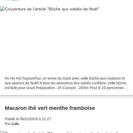
Ho Ho Ho! Aujourd'hui, on envoi du lourd avec cette bûche aux couleurs et
aux saveurs de Noël! A tous les amoureux des sablés confiture, cette bûche
est faite pour vous! Préparation : 2h Cuisson : 20min Pour 8-10 personnes :
Pour le biscuit cuillère...
Macaron thé vert menthe framboise
Publié le 06/11/2018 à 11:27
Par
Lulu