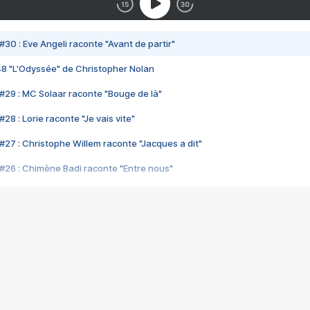
#30 : Eve Angeli raconte "Avant de partir"
48 "L'Odyssée" de Christopher Nolan
#29 : MC Solaar raconte "Bouge de là"
28 : Lorie raconte "Je vais vite"
#27 : Christophe Willem raconte "Jacques a dit"
#26 : Chimène Badi raconte "Entre nous"
#25 : Indochine raconte "3e sexe"
#24 : Zaho raconte "C'est chelou"
#23 : Patrick Bruel raconte "Au café des délices"
#22 : Kyo raconte "Le chemin"
#21 : Nolwenn Leroy raconte "Cassé"