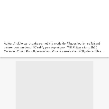
Aujourd'hui, le carrot cake se met à la mode de Pâques tout en se faisant
passer pour un donut ! C'est t'y pas trop mignon ?!?! Préparation : 1h30
Cuisson : 20min Pour 8 personnes : Pour le carrot cake : 200g de carottes
râpées 120g de sucre 100g de...