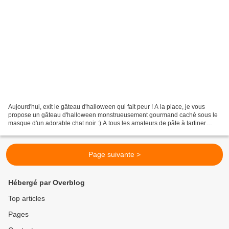
Aujourd'hui, exit le gâteau d'halloween qui fait peur ! A la place, je vous
propose un gâteau d'halloween monstrueusement gourmand caché sous le
masque d'un adorable chat noir :) A tous les amateurs de pâte à tartiner
chocolat noisette, ce gâteau est...
Page suivante >
Hébergé par Overblog
Top articles
Pages